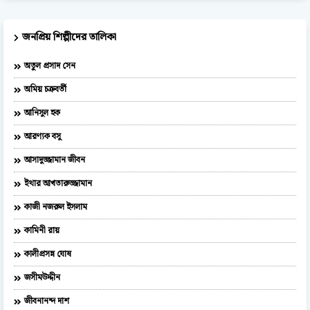
জনপ্রিয় শিল্পীদের তালিকা
অতুল প্রসাদ সেন
অমিয় চক্রবর্তী
আনিসুল হক
আরণ্যক বসু
আসাদুজ্জামান জীবন
ইথার আখতারুজ্জামান
কাজী নজরুল ইসলাম
কামিনী রায়
কালীপ্রসন্ন ঘোষ
জসীমউদ্দীন
জীবনানন্দ দাশ