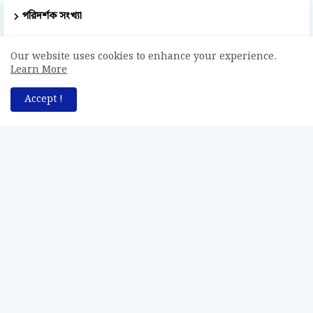
পরিদর্শক সংখ্যা
51,122
Our website uses cookies to enhance your experience.
Learn More
Accept !
সর্বস্বত্ব সংরক্ষিত © Bodhogammo - বোধগম্য [২০২০ - ২০২৬]।
পুনশ্চ
পরিচিতি
যোগাযোগ
অস্বীকারক বিবৃতি
নিবন্ধন এবং শর্তাবলী
গোপনীয়তা নীতি
সর্বস্বত্ব সংরক্ষণ
শৈল্পিক সজ্জায়ন: 'Bodhogammo - বোধগম্য'।