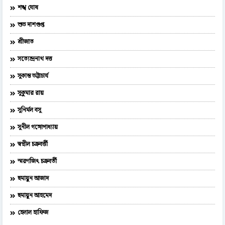
শঙ্খ ঘোষ
শুভ দাশগুপ্ত
শ্রীজাত
সত্যেন্দ্রনাথ দত্ত
সুকান্ত ভট্টাচার্য
সুকুমার রায়
সুনির্মল বসু
সুনীল গঙ্গোপাধ্যায়
স্বপ্নীল চক্রবর্ত্তী
স্মরণজিৎ চক্রবর্তী
হুমায়ুন আজাদ
হুমায়ূন আহমেদ
হেলাল হাফিজ