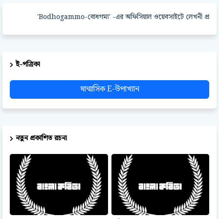
'Bodhogammo-বোধগম্য' -এর অফিসিয়াল ওয়েবসাইটে লেখনী প্রকাশ করা
ই-পত্রিকা
ষাণ্মাসিক E-উপাখ্যান
নতুন প্রকাশিত রচনা