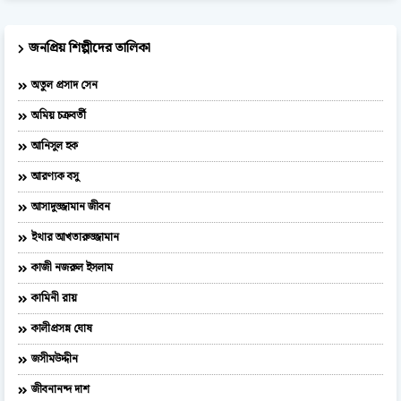
জনপ্রিয় শিল্পীদের তালিকা
অতুল প্রসাদ সেন
অমিয় চক্রবর্তী
আনিসুল হক
আরণ্যক বসু
আসাদুজ্জামান জীবন
ইথার আখতারুজ্জামান
কাজী নজরুল ইসলাম
কামিনী রায়
কালীপ্রসন্ন ঘোষ
জসীমউদ্দীন
জীবনানন্দ দাশ