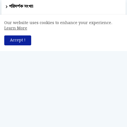
পরিদর্শক সংখ্যা
50,967
Our website uses cookies to enhance your experience.
Learn More
Accept !
সর্বস্বত্ব সংরক্ষিত © Bodhogammo - বোধগম্য [২০২০ - ২০২৬]।
পুনশ্চ
পরিচিতি
যোগাযোগ
অস্বীকারক বিবৃতি
নিবন্ধন এবং শর্তাবলী
গোপনীয়তা নীতি
সর্বস্বত্ব সংরক্ষণ
শৈল্পিক সজ্জায়ন: 'Bodhogammo - বোধগম্য'।