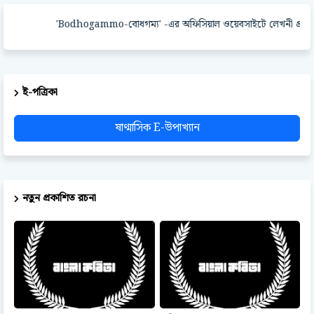
'Bodhogammo-বোধগম্য' -এর অফিসিয়াল ওয়েবসাইটে লেখনী প্রকাশ কর
ই-পত্রিকা
ষাণ্মাসিক E-উপাখ্যান
নতুন প্রকাশিত রচনা