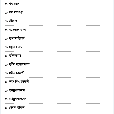
শঙ্খ ঘোষ
শুভ দাশগুপ্ত
শ্রীজাত
সত্যেন্দ্রনাথ দত্ত
সুকান্ত ভট্টাচার্য
সুকুমার রায়
সুনির্মল বসু
সুনীল গঙ্গোপাধ্যায়
স্বপ্নীল চক্রবর্ত্তী
স্মরণজিৎ চক্রবর্তী
হুমায়ুন আজাদ
হুমায়ূন আহমেদ
হেলাল হাফিজ