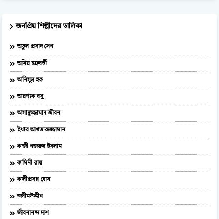
জনপ্রিয় শিল্পীদের তালিকা
অতুল প্রসাদ সেন
অমিয় চক্রবর্তী
আনিসুল হক
আরণ্যক বসু
আসাদুজ্জামান জীবন
ইথার আখতারুজ্জামান
কাজী নজরুল ইসলাম
কামিনী রায়
কালীপ্রসন্ন ঘোষ
জসীমউদ্দীন
জীবনানন্দ দাশ