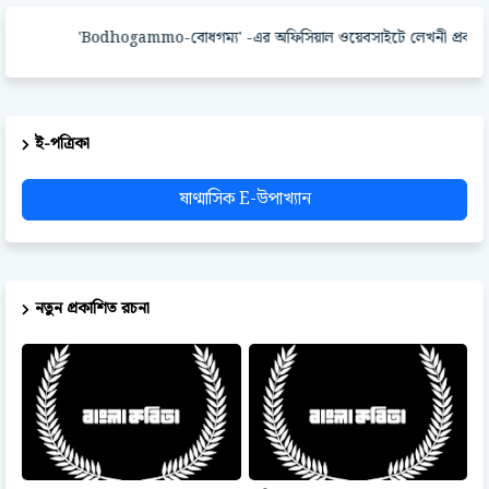
'Bodhogammo-বোধগম্য' -এর অফিসিয়াল ওয়েবসাইটে লেখনী প্রকাশ করার
ই-পত্রিকা
ষাণ্মাসিক E-উপাখ্যান
নতুন প্রকাশিত রচনা