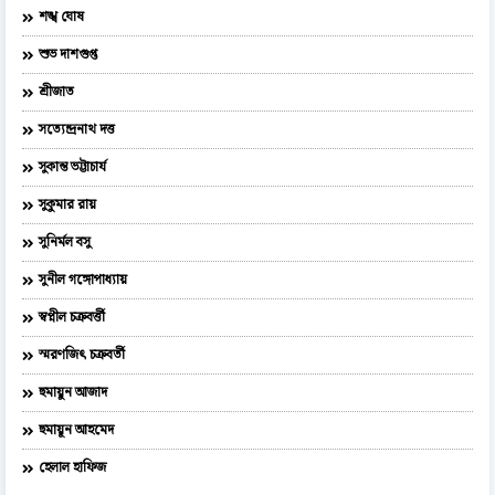
শঙ্খ ঘোষ
শুভ দাশগুপ্ত
শ্রীজাত
সত্যেন্দ্রনাথ দত্ত
সুকান্ত ভট্টাচার্য
সুকুমার রায়
সুনির্মল বসু
সুনীল গঙ্গোপাধ্যায়
স্বপ্নীল চক্রবর্ত্তী
স্মরণজিৎ চক্রবর্তী
হুমায়ুন আজাদ
হুমায়ূন আহমেদ
হেলাল হাফিজ