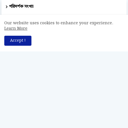
পরিদর্শক সংখ্যা
51,132
Our website uses cookies to enhance your experience.
Learn More
Accept !
সর্বস্বত্ব সংরক্ষিত © Bodhogammo - বোধগম্য [২০২০ - ২০২৬]।
পুনশ্চ
পরিচিতি
যোগাযোগ
অস্বীকারক বিবৃতি
নিবন্ধন এবং শর্তাবলী
গোপনীয়তা নীতি
সর্বস্বত্ব সংরক্ষণ
শৈল্পিক সজ্জায়ন: 'Bodhogammo - বোধগম্য'।