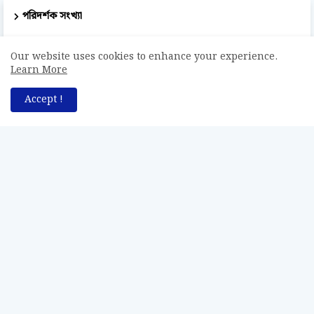
পরিদর্শক সংখ্যা
51,060
Our website uses cookies to enhance your experience.
Learn More
Accept !
সর্বস্বত্ব সংরক্ষিত © Bodhogammo - বোধগম্য [২০২০ - ২০২৬]।
পুনশ্চ
পরিচিতি
যোগাযোগ
অস্বীকারক বিবৃতি
নিবন্ধন এবং শর্তাবলী
গোপনীয়তা নীতি
সর্বস্বত্ব সংরক্ষণ
শৈল্পিক সজ্জায়ন: 'Bodhogammo - বোধগম্য'।