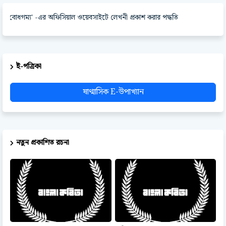
ম্য' -এর অফিসিয়াল ওয়েবসাইটে লেখনী প্রকাশ করার পদ্ধতি
ই-পত্রিকা
ষাণ্মাসিক E-উপাখ্যান
নতুন প্রকাশিত রচনা