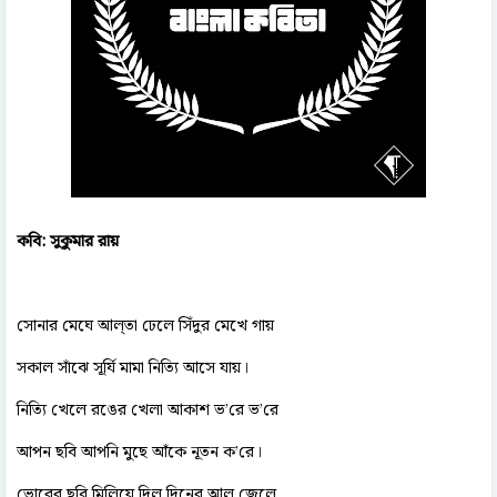
কবি: সুকুমার রায়
সোনার মেঘে আল্‌তা ঢেলে সিঁদুর মেখে গায়
সকাল সাঁঝে সূর্যি মামা নিত্যি আসে যায়।
নিত্যি খেলে রঙের খেলা আকাশ ভ’রে ভ’রে
আপন ছবি আপনি মুছে আঁকে নূতন ক’রে।
ভোরের ছবি মিলিয়ে দিল দিনের আল জ্বেলে