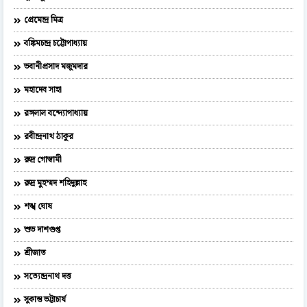
প্রেমেন্দ্র মিত্র
বঙ্কিমচন্দ্র চট্টোপাধ্যায়
ভবানীপ্রসাদ মজুমদার
মহাদেব সাহা
রঙ্গলাল বন্দ্যোপাধ্যায়
রবীন্দ্রনাথ ঠাকুর
রুদ্র গোস্বামী
রুদ্র মুহম্মদ শহিদুল্লাহ
শঙ্খ ঘোষ
শুভ দাশগুপ্ত
শ্রীজাত
সত্যেন্দ্রনাথ দত্ত
সুকান্ত ভট্টাচার্য