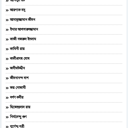
আনিসুল হক
আরণ্যক বসু
আসাদুজ্জামান জীবন
ইথার আখতারুজ্জামান
কাজী নজরুল ইসলাম
কামিনী রায়
কালীপ্রসন্ন ঘোষ
জসীমউদ্দীন
জীবনানন্দ দাশ
জয় গোস্বামী
দর্পণ কবীর
দ্বিজেন্দ্রলাল রায়
নির্মলেন্দু গুণ
পূর্ণেন্দু পত্রী