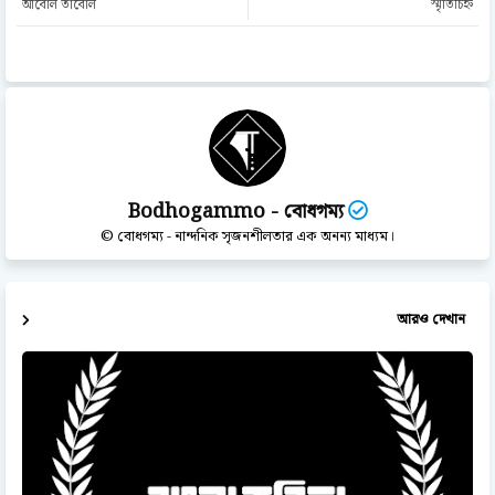
আবোল তাবোল
স্মৃতিচিহ্ন
Bodhogammo - বোধগম্য
© বোধগম্য - নান্দনিক সৃজনশীলতার এক অনন্য মাধ্যম।
আরও দেখান