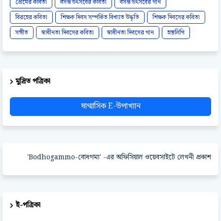
প্রেমের কবিতা
বসন্ত উৎসবের কবিতা
বসন্ত উৎসবের গান
বিরহের কবিতা
শিক্ষক দিবস সম্পর্কিত বিখ্যাত উদ্ধৃতি
শিক্ষক দিবসের কবিতা
সঙ্গীত
স্বাধীনতা দিবসের কবিতা
স্বাধীনতা দিবসের গান
হস্তলিপি
মুদ্রিত পত্রিকা
ষাণ্মাসিক E-উপাখ্যান
'Bodhogammo-বোধগম্য' -এর অফিসিয়াল ওয়েবসাইটে লেখনী প্রকাশ করার পদ্ধ
ই-পত্রিকা