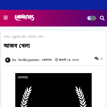
হোম
সুকুমার রায়
আজব খেলা
আজব খেলা
0
Bodhogammo - বোধগম্য
আগস্ট ১৪, ২০২৩