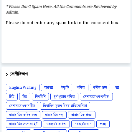
* Please Don't Spam Here. All the Comments are Reviewed by
Admin.
Please do not enter any spam link in the comment box.
শ্রেণীবিভাগ
English Writing
অনুগল্প
উদ্ধৃতি
কবিতা
কবিতাগুচ্ছ
গল্প
চিঠি
চিত্র
দিনলিপি
দুর্গাপূজার কবিতা
দেশাত্মবোধক কবিতা
দেশাত্মবোধক সঙ্গীত
দ্বিমাসিক সৃজন বিষয় প্রতিযোগিতা
ধারাবাহিক কবিতাগুচ্ছ
ধারাবাহিক গল্প
ধারাবাহিক প্রবন্ধ
ধারাবাহিক ভ্রমণকাহিনী
নববর্ষের কবিতা
নববর্ষের গান
প্রবন্ধ