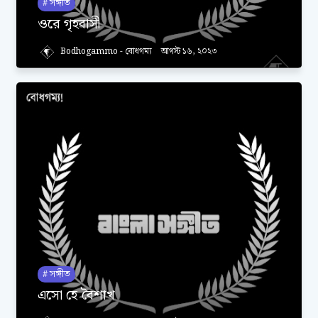
সঙ্গীত
ওরে গৃহবাসী
Bodhogammo - বোধগম্য
আগস্ট ১৬, ২০২৩
সঙ্গীত
এসো হে বৈশাখ