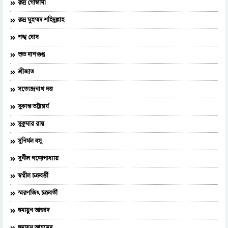
রুদ্র গোস্বামী
রুদ্র মুহম্মদ শহিদুল্লাহ
শঙ্খ ঘোষ
শুভ দাশগুপ্ত
শ্রীজাত
সত্যেন্দ্রনাথ দত্ত
সুকান্ত ভট্টাচার্য
সুকুমার রায়
সুনির্মল বসু
সুনীল গঙ্গোপাধ্যায়
স্বপ্নীল চক্রবর্ত্তী
স্মরণজিৎ চক্রবর্তী
হুমায়ুন আজাদ
হুমায়ূন আহমেদ