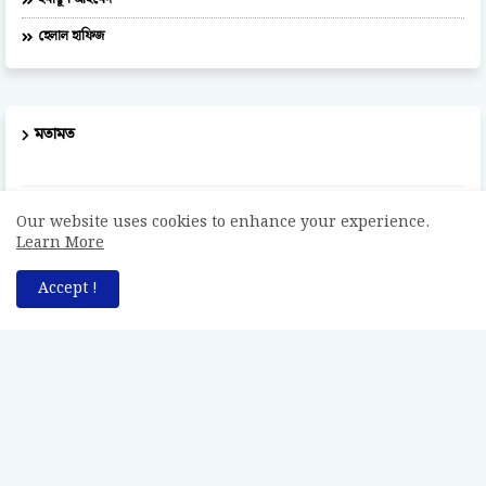
হেলাল হাফিজ
মতামত
Sonali Sakal
Our website uses cookies to enhance your experience.
ভালো লাগল
Learn More
Accept !
Anonymous
শুভ কামনা
Rabin Zakaria
Congrtulations
Abdus Salam
এক কথায় অসাধারণ উপহার। ব্রহ্ম সাহেব কে ধন্যবাদ