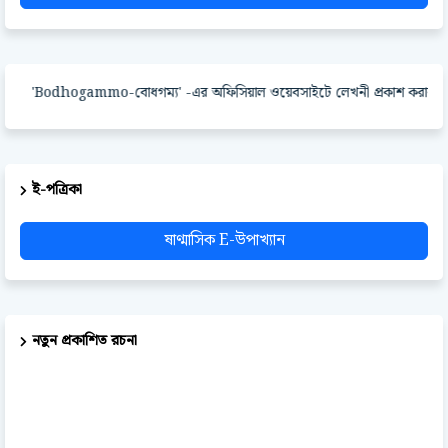
'Bodhogammo-বোধগম্য' -এর অফিসিয়াল ওয়েবসাইটে লেখনী প্রকাশ করার পদ্ধতি
ই-পত্রিকা
ষাণ্মাসিক E-উপাখ্যান
নতুন প্রকাশিত রচনা