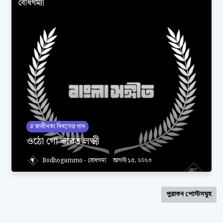
স্বাধীনতা দিবসের গান
ওঠো গো ভারত লক্ষ্মী
Bodhogammo - বোধগম্য
আগস্ট ১৫, ২০২৩
পুরাতন পোস্টসমূহ