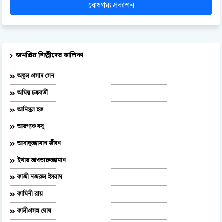
বোধগম্য প্রকাশন
জনপ্রিয় শিল্পীদের তালিকা
অতুল প্রসাদ সেন
অমিয় চক্রবর্তী
আনিসুল হক
আরণ্যক বসু
আসাদুজ্জামান জীবন
ইথার আখতারুজ্জামান
কাজী নজরুল ইসলাম
কামিনী রায়
কালীপ্রসন্ন ঘোষ