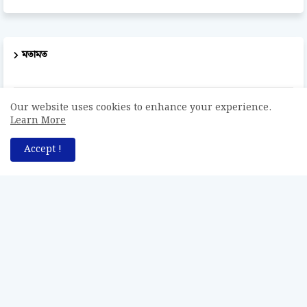
মতামত
Sonali Sakal
Our website uses cookies to enhance your experience.
Learn More
ভালো লাগল
Accept !
Anonymous
শুভ কামনা
Rabin Zakaria
Congrtulations
Abdus Salam
এক কথায় অসাধারণ উপহার। ব্রহ্ম সাহেব কে ধন্যবাদ