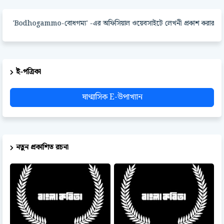
Bodhogammo-বোধগম্য' -এর অফিসিয়াল ওয়েবসাইটে লেখনী প্রকাশ করার পদ্ধতি
ই-পত্রিকা
ষাণ্মাসিক E-উপাখ্যান
নতুন প্রকাশিত রচনা