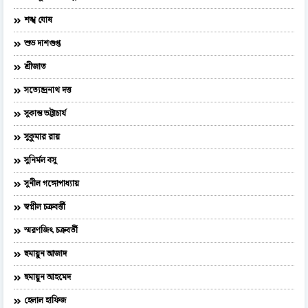
শঙ্খ ঘোষ
শুভ দাশগুপ্ত
শ্রীজাত
সত্যেন্দ্রনাথ দত্ত
সুকান্ত ভট্টাচার্য
সুকুমার রায়
সুনির্মল বসু
সুনীল গঙ্গোপাধ্যায়
স্বপ্নীল চক্রবর্ত্তী
স্মরণজিৎ চক্রবর্তী
হুমায়ুন আজাদ
হুমায়ূন আহমেদ
হেলাল হাফিজ