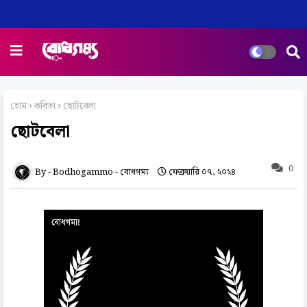
হোম
কবিতা
ছোটবেলা
ছোটবেলা
0
Bodhogammo - বোধগম্য
ফেব্রুয়ারি ০৭, ২০২৪