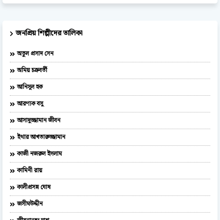
জনপ্রিয় শিল্পীদের তালিকা
অতুল প্রসাদ সেন
অমিয় চক্রবর্তী
আনিসুল হক
আরণ্যক বসু
আসাদুজ্জামান জীবন
ইথার আখতারুজ্জামান
কাজী নজরুল ইসলাম
কামিনী রায়
কালীপ্রসন্ন ঘোষ
জসীমউদ্দীন