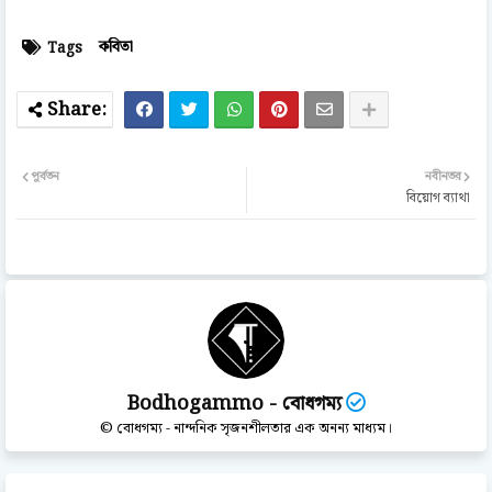
কবিতা
Tags
পূর্বতন
নবীনতর
বিয়োগ ব্যাথা
Bodhogammo - বোধগম্য
© বোধগম্য - নান্দনিক সৃজনশীলতার এক অনন্য মাধ্যম।