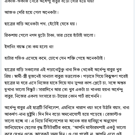
একাজ-ওকাজ সেরে অর্ধেন্দু বাবুর বড়ো দেরি হয়ে যায়!
আজও দেরি হয়ে গেল অনেকটা।
ছাত্রের বাড়ি অনেকটা পথ, হেঁটেই যেতে হয়।
রিকশায় গেলে নগদ দুটো টাকা, তার চেয়ে হাঁটাই ভালো।
ইদানিং বয়স্ক তো কম হলো না!
হাটার গতিও এসেছে কমে, চোখে যেন শক্তি গেছে অনেকটাই।
ছাত্রের বাড়ি সকালের এই পড়ানোটুকু নানা দিক থেকেই অর্ধেন্দু বাবুর খুব
প্রিয়। স্বামী-স্ত্রী দুজনেই সান্যাল বাবুরা ভদ্রলোক। পড়াতে গিয়ে কিছুক্ষণ পরেই
ছাত্রের মা ঘরে এসে নিজের হাতে দিয়ে যান সুন্দর কাপ-প্লেটে চা, সঙ্গে অন্তত
দুখানা ভালো বিস্কুট। সারাদিনে আর তো খুব একটা চা খাওয়া হয়না অর্ধেন্দু
বাবুর, নিজের একলা সংসারে চা-টায়ের কোন পার্ট রাখেননি।
অর্ধেন্দু বাবুর এই ছাত্রটি নিখিলেশ, এমনিতে খারাপ নয়! তবে উঠতি বয়স, নানা
আকর্ষণ-নানা দুষ্টুমি। দিন দিন বড়ো অমনোযোগী হয়ে পড়েছে। রেজাল্টও
ভালো হচ্ছে না। এ নিয়ে নিখিলেশের মা অনেক বার হাসিমুখে অনুযোগ
জানিয়েছেন ছেলের বৃদ্ধ টিউটরটির কাছে, "আপনি মাস্টারমশাই একটু ভালো
করে দেখুন ওকে, আরেকটু সময় দিন। ও তো পরেই না, আপনি এলে ওই