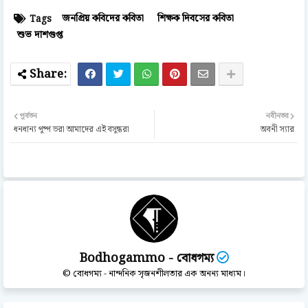
জনপ্রিয় কবিদের কবিতা
শিক্ষক দিবসের কবিতা
Tags
শুভ দাশগুপ্ত
পূর্বতন
নবীনতর
ধনধান্য পুষ্প ভরা আমাদের এই বসুন্ধরা
অবনী স্যার
Bodhogammo - বোধগম্য
© বোধগম্য - নান্দনিক সৃজনশীলতার এক অনন্য মাধ্যম।