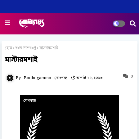
হোম
শুভ দাশগুপ্ত
মাস্টারমশাই
মাস্টারমশাই
0
Bodhogammo - বোধগম্য
আগস্ট ১৫, ২০২৩