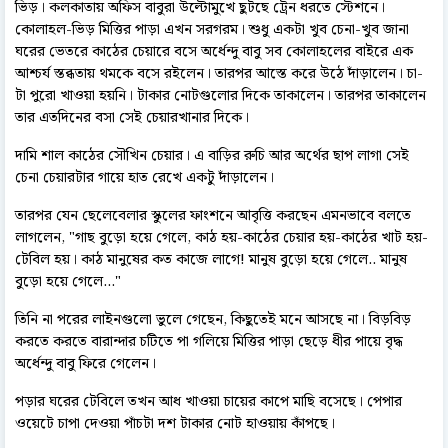
ভিড়। কলকাতায় অফিস বাবুরা উল্টোমুখে ছুটছে ট্রেন ধরতে স্টেশনে।
কোলাহল-ভিড় মিত্তির পাড়া এখন সরগরম। শুধু একটা খুব চেনা-খুব জানা
ঘরের ভেতরে কাঠের চেয়ারে বসে অর্ধেন্দু বাবু সব কোলাহলের বাইরে এক
আশ্চর্য স্তব্ধতায় থমকে বসে রইলেন। তারপর আস্তে করে উঠে দাঁড়ালেন। চা-
টা পুরো খাওয়া হয়নি। টাকার নোটগুলোর দিকে তাকালেন। তারপর তাকালেন
তার এতদিনের বসা সেই চেয়ারখানার দিকে।
দামি শাল কাঠের সৌখিন চেয়ার। এ বাড়ির রুচি আর অর্থের ছাপ লাগা সেই
চেনা চেয়ারটার গায়ে হাত রেখে একটু দাঁড়ালেন।
তারপর যেন ছেলেবেলার স্কুলের ফাংশনে আবৃত্তি করছেন এমনভাবে বলতে
লাগলেন, "গাছ বুড়ো হয়ে গেলে, কাঠ হয়-কাঠের চেয়ার হয়-কাঠের খাট হয়-
টেবিল হয়। কাঠ মানুষের কত কাজে লাগে! মানুষ বুড়ো হয়ে গেলে.. মানুষ
বুড়ো হয়ে গেলে..."
তিনি না পরের লাইনগুলো ভুলে গেছেন, কিছুতেই মনে আসছে না। বিড়বিড়
করতে করতে বারান্দার চটিতে পা গলিয়ে মিত্তির পাড়া ছেড়ে ধীর পায়ে বৃদ্ধ
অর্ধেন্দু বাবু ফিরে গেলেন।
পড়ার ঘরের টেবিলে তখন আধ খাওয়া চায়ের কাপে মাছি বসেছে। পেপার
ওয়েটে চাপা দেওয়া পাঁচটা দশ টাকার নোট হাওয়ায় কাঁপছে।