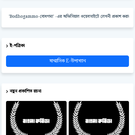
Bodhogammo-বোধগম্য' -এর অফিসিয়াল ওয়েবসাইটে লেখনী প্রকাশ করার পদ্ধতি
ই-পত্রিকা
ষাণ্মাসিক E-উপাখ্যান
নতুন প্রকাশিত রচনা