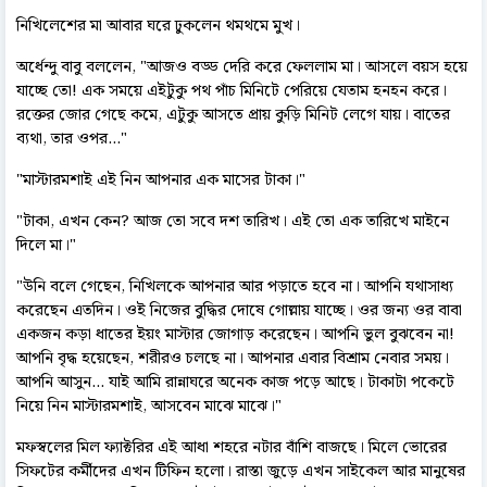
নিখিলেশের মা আবার ঘরে ঢুকলেন থমথমে মুখ।
অর্ধেন্দু বাবু বললেন, "আজও বড্ড দেরি করে ফেললাম মা। আসলে বয়স হয়ে
যাচ্ছে তো! এক সময়ে এইটুকু পথ পাঁচ মিনিটে পেরিয়ে যেতাম হনহন করে।
রক্তের জোর গেছে কমে, এটুকু আসতে প্রায় কুড়ি মিনিট লেগে যায়। বাতের
ব্যথা, তার ওপর..."
"মাস্টারমশাই এই নিন আপনার এক মাসের টাকা।"
"টাকা, এখন কেন? আজ তো সবে দশ তারিখ। এই তো এক তারিখে মাইনে
দিলে মা।"
"উনি বলে গেছেন, নিখিলকে আপনার আর পড়াতে হবে না। আপনি যথাসাধ্য
করেছেন এতদিন। ওই নিজের বুদ্ধির দোষে গোল্লায় যাচ্ছে। ওর জন্য ওর বাবা
একজন কড়া ধাতের ইয়ং মাস্টার জোগাড় করেছেন। আপনি ভুল বুঝবেন না!
আপনি বৃদ্ধ হয়েছেন, শরীরও চলছে না। আপনার এবার বিশ্রাম নেবার সময়।
আপনি আসুন... যাই আমি রান্নাঘরে অনেক কাজ পড়ে আছে। টাকাটা পকেটে
নিয়ে নিন মাস্টারমশাই, আসবেন মাঝে মাঝে।"
মফস্বলের মিল ফ্যাক্টরির এই আধা শহরে নটার বাঁশি বাজছে। মিলে ভোরের
সিফটের কর্মীদের এখন টিফিন হলো। রাস্তা জুড়ে এখন সাইকেল আর মানুষের