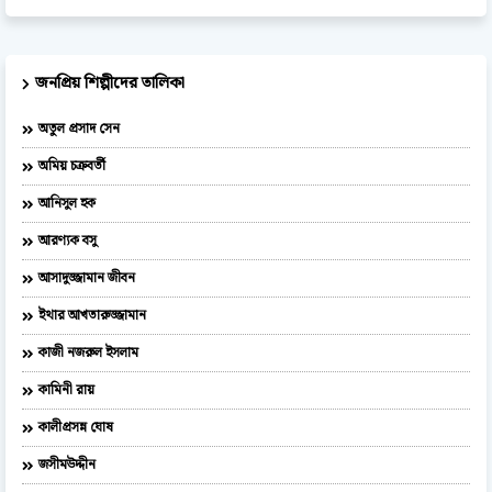
জনপ্রিয় শিল্পীদের তালিকা
অতুল প্রসাদ সেন
অমিয় চক্রবর্তী
আনিসুল হক
আরণ্যক বসু
আসাদুজ্জামান জীবন
ইথার আখতারুজ্জামান
কাজী নজরুল ইসলাম
কামিনী রায়
কালীপ্রসন্ন ঘোষ
জসীমউদ্দীন