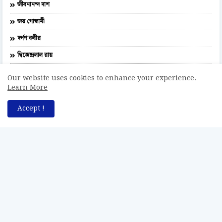
জীবনানন্দ দাশ
জয় গোস্বামী
দর্পণ কবীর
দ্বিজেন্দ্রলাল রায়
নির্মলেন্দু গুণ
Our website uses cookies to enhance your experience.
Learn More
পূর্ণেন্দু পত্রী
প্রেমেন্দ্র মিত্র
Accept !
বঙ্কিমচন্দ্র চট্টোপাধ্যায়
ভবানীপ্রসাদ মজুমদার
মহাদেব সাহা
রঙ্গলাল বন্দ্যোপাধ্যায়
রবীন্দ্রনাথ ঠাকুর
রুদ্র গোস্বামী