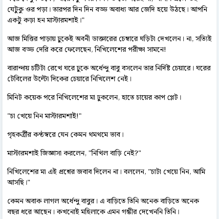
যেটুকু ওর পড়া। তারপর দিন দিন বড্ড অবাধ্য আর জেদি হয়ে উঠছে। আপনি
একটু কড়া হন মাস্টারমশাই।"
আজ মিত্তির পাড়ায় ঢুকেই অবনী ডাক্তারের চেম্বারে ঘড়িটা দেখলেন। না, সত্যিই
আজ বড্ড দেরি করে ফেলেছেন, নিখিলেশের পরীক্ষা সামনে!
বারান্দায় চটিটা রেখে ঘরে ঢুকে অর্ধেন্দু বাবু বসলেন তার নির্দিষ্ট চেয়ারে। ঘরের
টেবিলের উল্টো দিকের চেয়ারে নিখিলেশ নেই।
মিনিট কয়েক পরে নিখিলেশের মা ঢুকলেন, হাতে চায়ের কাপ প্লেট।
"চা খেয়ে নিন মাস্টারমশাই!"
গৃহকর্ত্রীর কণ্ঠস্বরে যেন কেমন থমথমে ভাব।
মাস্টারমশাই জিজ্ঞাসা করলেন, "নিখিল বাড়ি নেই?"
নিখিলেশের মা এই প্রশ্নের জবাব দিলেন না। বললেন, "চাটা খেয়ে নিন, আমি
আসছি।"
কেমন অবাক লাগল অর্ধেন্দু বাবুর। এ বাড়িতে তিনি অনেক বাড়িতে অনেক
বছর ধরে আছেন। কখনোই মহিলাকে এমন গম্ভীর দেখেননি তিনি।